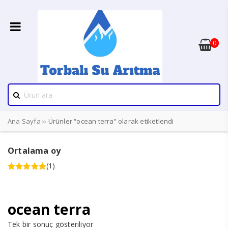
0
Ana Sayfa
›› Ürünler “ocean terra” olarak etiketlendi
Ortalama oy
(1)
5 üzerinden
5
oy aldı
ocean terra
Tek bir sonuç gösteriliyor