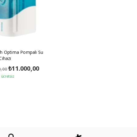
ch Optima Pompalı Su
Cihazı
Orijinal
₺
11.000,00
Şu
0,00
fiyat:
andaki
ücretsiz
₺12.000,00.
fiyat:
₺11.000,00.