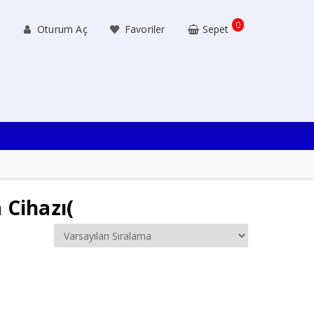
0
Oturum Aç
Favoriler
Sepet
 Cihazı(