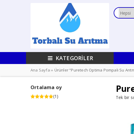
KATEGORİLER
Ana Sayfa
›› Ürünler “Puretech Optima Pompalı Su Arıtma
Pure
Ortalama oy
(1)
Tek bir s
5 üzerinden
5
oy aldı