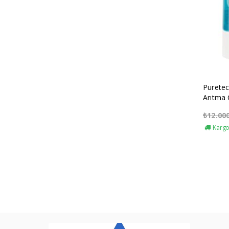
Purete
Arıtma 
₺
12.00
Kargo 