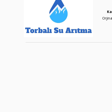
Ka
Orjina