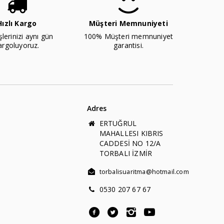
Hızlı Kargo
Müşteri Memnuniyeti
şlerinizi aynı gün
100% Müşteri memnuniyet
argoluyoruz.
garantisi.
Adres
ERTUĞRUL
MAHALLESI KIBRIS
CADDESİ NO 12/A
TORBALI İZMİR
torbalisuaritma@hotmail.com
0530 207 67 67