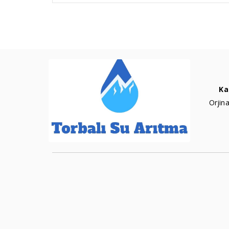
Ka
Orjina