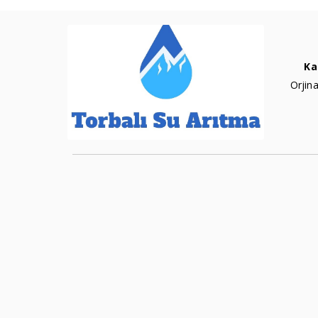
Ka
Orjina