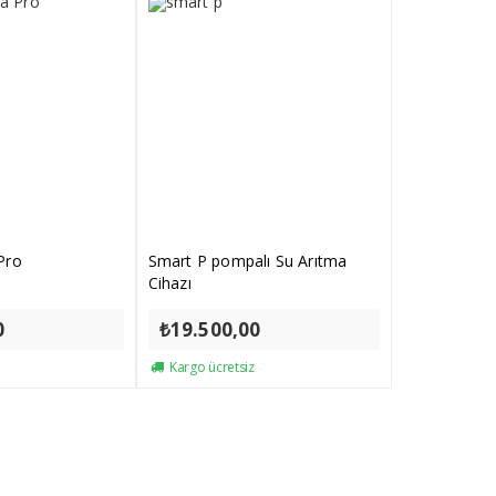
Pro
Smart P pompalı Su Arıtma
Cihazı
0
₺
19.500,00
Kargo ücretsiz