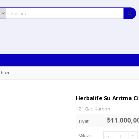
ihazı
Herbalife Su Arıtma Ci
12″ Gac Karbon
12″ CTO Karbon
10″ Post karbon
₺
11.000,0
Fiyat:
2.2 Galon Metal Tank
80 GPD Membrane
125 GPD Pompa
Herbalife
Miktar:
24V Adaptör
Su