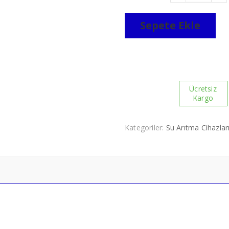
Lüks Musluk
Arıtma
Cam Ön Panel
Cihazı
adet
Sepete Ekle
Ücretsiz
Kargo
Kategoriler:
Su Arıtma Cihazlar