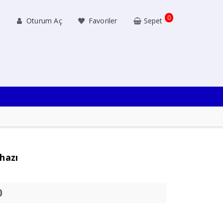
0
Oturum Aç
Favoriler
Sepet
hazı
0