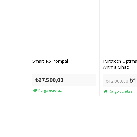
Smart R5 Pompalı
Puretech Optima
Arıtma Cihazı
Ori
₺
1
₺
27.500,00
₺
12.000,00
fiy
₺1
Kargo ücretsiz
Kargo ücretsiz