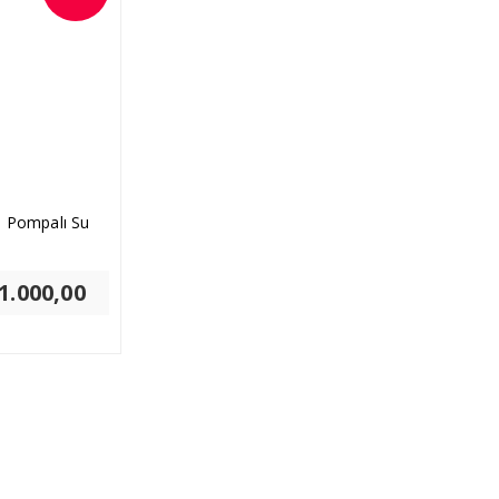
 Pompalı Su
jinal
1.000,00
Şu
at:
andaki
2.000,00.
fiyat:
₺11.000,00.