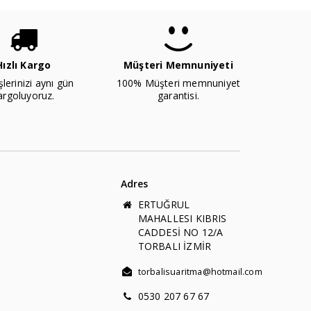
Hızlı Kargo
Müşteri Memnuniyeti
şlerinizi aynı gün
100% Müşteri memnuniyet
argoluyoruz.
garantisi.
Adres
ERTUĞRUL
MAHALLESI KIBRIS
CADDESİ NO 12/A
TORBALI İZMİR
torbalisuaritma@hotmail.com
0530 207 67 67