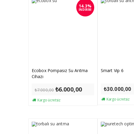
14.3%
İNDİRİM
Ecobox Pompasız Su Arıtma
Smart Vip 6
Cihazı
Orijinal
₺
6.000,00
Şu
₺
30.000,00
₺
7.000,00
fiyat:
andaki
₺7.000,00.
fiyat:
Kargo ücretsiz
Kargo ücretsiz
₺6.000,00.