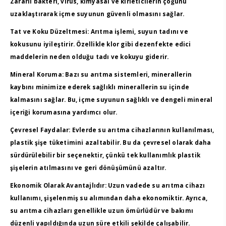
Zararlı bakteri, virüs, kimyasal ve kirleticilerin çoğunu
uzaklaştırarak içme suyunun güvenli olmasını sağlar.
Tat ve Koku Düzeltmesi
: Arıtma işlemi, suyun tadını ve
kokusunu iyileştirir. Özellikle klor gibi dezenfekte edici
maddelerin neden olduğu tadı ve kokuyu giderir.
Mineral Koruma
: Bazı su arıtma sistemleri, minerallerin
kaybını minimize ederek sağlıklı minerallerin su içinde
kalmasını sağlar. Bu, içme suyunun sağlıklı ve dengeli mineral
içeriği korumasına yardımcı olur.
Çevresel Faydalar
: Evlerde su arıtma cihazlarının kullanılması,
plastik şişe tüketimini azaltabilir. Bu da çevresel olarak daha
sürdürülebilir bir seçenektir, çünkü tek kullanımlık plastik
şişelerin atılmasını ve geri dönüşümünü azaltır.
Ekonomik Olarak Avantajlıdır
: Uzun vadede su arıtma cihazı
kullanımı, şişelenmiş su alımından daha ekonomiktir. Ayrıca,
su arıtma cihazları genellikle uzun ömürlüdür ve bakımı
düzenli yapıldığında uzun süre etkili şekilde çalışabilir.